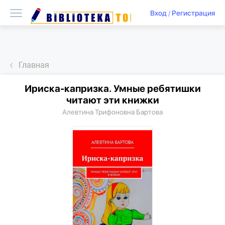
Вход
/
Регистрация
Главная
Ириска-капризка. Умные ребятишки
читают эти книжки
Алевтина Трифоновна Бартова