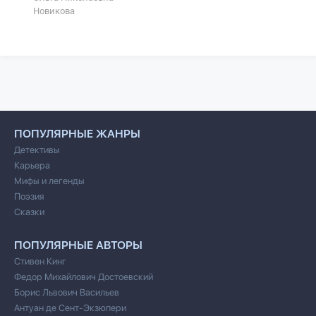
Новикова
ПОПУЛЯРНЫЕ ЖАНРЫ
Детективы
Карьера
Мифы и легенды
Поэзия
Сказки
ПОПУЛЯРНЫЕ АВТОРЫ
Стивен Кинг
Федор Михайлович Достоевский
Борис Львович Васильев
Антуан де Сент-Экзюпери