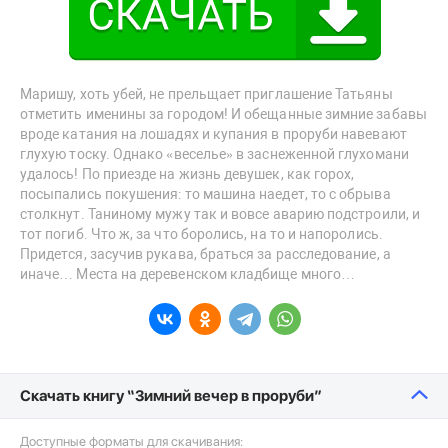
Маришу, хоть убей, не прельщает приглашение Татьяны
отметить именины за городом! И обещанные зимние забавы
вроде катания на лошадях и купания в проруби навевают
глухую тоску. Однако «веселье» в заснеженной глухомани
удалось! По приезде на жизнь девушек, как горох,
посыпались покушения: то машина наедет, то с обрыва
столкнут. Таниному мужу так и вовсе аварию подстроили, и
тот погиб. Что ж, за что боролись, на то и напоролись.
Придется, засучив рукава, браться за расследование, а
иначе… Места на деревенском кладбище много…
Скачать книгу “Зимний вечер в проруби”
Доступные форматы для скачивания: