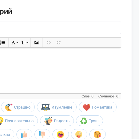
арий
Слов: 0
Символов: 0
Страшно
Изумление
Романтика
Познавательно
Радость
Трэш
ельно