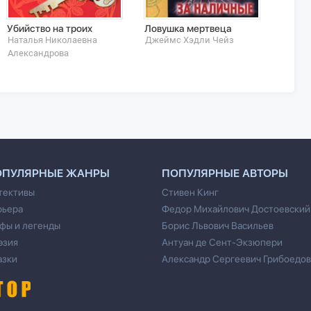
Убийство на троих
Ловушка мертвеца
Хирур
Наталья Николаевна
Джеймс Хэдли Чейз
Никол
Александрова
ОПУЛЯРНЫЕ ЖАНРЫ
ПОПУЛЯРНЫЕ АВТОРЫ
тективы
Стивен Кинг
рьера
Федор Михайлович Достоевский
фы и легенды
Борис Львович Васильев
эзия
Антуан де Сент-Экзюпери
азки
Александр Сергеевич Грибоедов