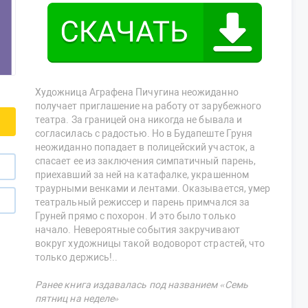
Художница Аграфена Пичугина неожиданно
получает приглашение на работу от зарубежного
театра. За границей она никогда не бывала и
согласилась с радостью. Но в Будапеште Груня
неожиданно попадает в полицейский участок, а
спасает ее из заключения симпатичный парень,
приехавший за ней на катафалке, украшенном
траурными венками и лентами. Оказывается, умер
театральный режиссер и парень примчался за
Груней прямо с похорон. И это было только
начало. Невероятные события закручивают
вокруг художницы такой водоворот страстей, что
только держись!..
Ранее книга издавалась под названием «Семь
пятниц на неделе»