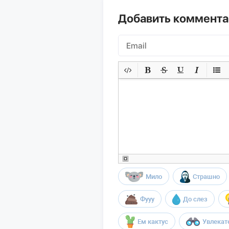
Добавить коммент
Мило
Страшно
Фууу
До слез
Ем кактус
Увлекат