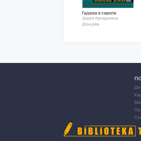
Гадюка в сиропе
Дарья Аркадьевна
Донцова
П
Де
Ка
Ми
По
Ск