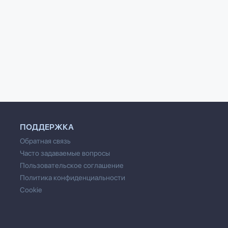
г мафии
Я убью тебя, любимая
Дневник убий
ай Иванович Леонов
Николай Иванович Леонов
Джон Мэтьюз
ПОДДЕРЖКА
Обратная связь
Часто задаваемые вопросы
Пользовательское соглашение
Политика конфиденциальности
Cookie