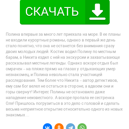
Полина впервые за много лет приехала на море. В ее планы
не входили курортные романы, однако в первый же день
стало понятно, что она не останется без внимания сразу
двоих молодых людей. Костик водил Полину по местным
барам, а Никита ездил с ней на экскурсии и захватывающе
рассказывал местные легенды. Однако вскоре отдых был
омрачен – на пляже прямо на глазах у отдыхающих умер
незнакомец, и Полина невольно стала участницей
расследования. Тем более что Никита – автор детективов,
ему сам бог велел не остаться в стороне, а вдвоем они и
горы свернут! Интерес Полины не остановило даже
нападение неизвестного. А вскоре пропала ее сестренка
Оля! Пришлось погрузиться в это дело с головой и сделать
весьма неприятное открытие относительно одного из новых
знакомых…