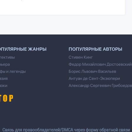
ОПУЛЯРНЫЕ ЖАНРЫ
ПОПУЛЯРНЫЕ АВТОРЫ
тективы
Стивен Кинг
рьера
Федор Михайлович Достоевский
фы и легенды
Борис Львович Васильев
эзия
Антуан де Сент-Экзюпери
азки
Александр Сергеевич Грибоедов
Cвязь для правообладателей/DMCA через форму обратной связи