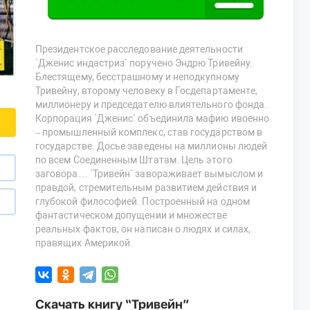
Президентское расследование деятельности
`Дженис индастриз` поручено Эндрю Тривейну.
Блестящему, бесстрашному и неподкупному
Тривейну, второму человеку в Госдепартаменте,
миллионеру и председателю влиятельного фонда.
Корпорация `Дженис` объединила мафию ивоенно
– промышленный комплекс, став государством в
государстве. Досье заведены на миллионы людей
по всем Соединенным Штатам. Цель этого
заговора… `Тривейн` завораживает вымыслом и
правдой, стремительным развитием действия и
глубокой философией. Построенный на одном
фантастическом допущении и множестве
реальных фактов, он написан о людях и силах,
правящих Америкой.
Скачать книгу “Тривейн”