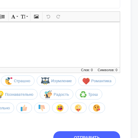
Слов: 0
Символов: 0
Страшно
Изумление
Романтика
Познавательно
Радость
Трэш
ельно
ОТПРАВИТЬ