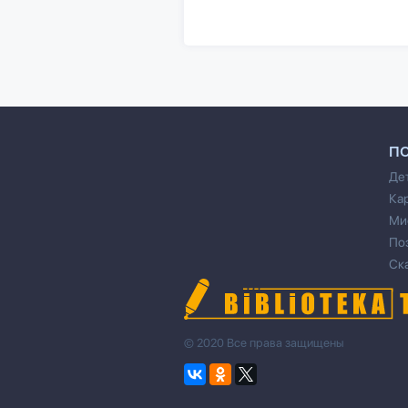
П
Де
Ка
Ми
По
Ск
© 2020 Все права защищены