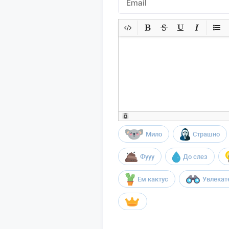
Мило
Страшно
Фууу
До слез
Ем кактус
Увлекат