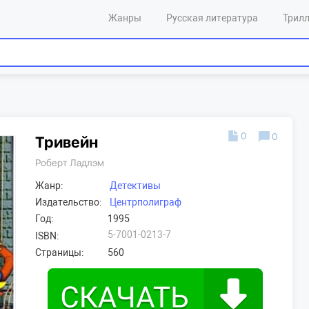
Жанры
Русская литература
Трил
0
0
Тривейн
Роберт Ладлэм
Жанр:
Детективы
Издательство:
Центрполиграф
Год:
1995
5-7001-0213-7
ISBN:
Страницы:
560