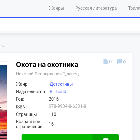
Жанры
Русская литература
Трил
ика
0
0
Охота на охотника
Николай Леонардович Гуданец
Жанр:
Детективы
Издательство:
Billibond
Год:
2016
978-9934-8-6331-8
ISBN:
Страницы:
110
Возрастное
16+
ограничение: