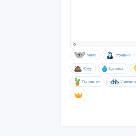
Мило
Страшно
Фууу
До слез
Ем кактус
Увлекат