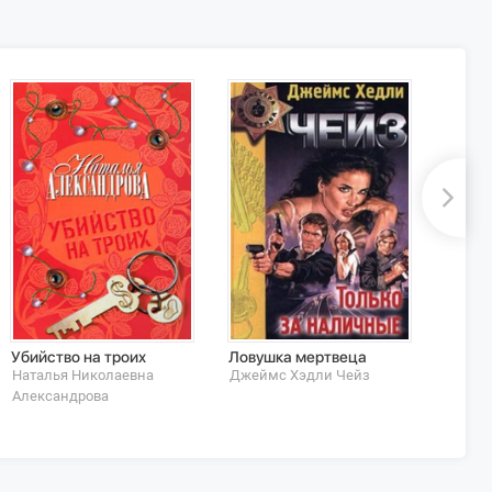
Убийство на троих
Ловушка мертвеца
Хирур
Наталья Николаевна
Джеймс Хэдли Чейз
Никол
Александрова