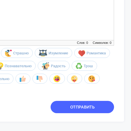
Слов: 0
Символов: 0
Страшно
Изумление
Романтика
Познавательно
Радость
Трэш
ельно
ОТПРАВИТЬ