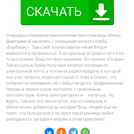
Очередные безумные приключения писательницы Алены
Дмитриевой начались с посещения ночного клуба
«Барбарис». Там с ней познакомился некий Влад и
навязался в провожатые. А на крыльце ее дома в него кто-
то выстрелил. Влад потерял сознание. Его увезла «Скорая».
Той же ночью Алена получила нелепое послание по
электронной почте, а потом на радиопередачу, в которой
она участвовала, позвонил какой-то псих и сказал, что
собирается напомнить ей о забытом друге. Шифрованные
письма и звонки стали поступать с тревожным
постоянством. Алена заинтригована и… напугана. Но
ждать, чем все это закончится, она не намерена, и
обязательно доберется до негодяя! Ведь злодей еще не
знает, что больше всего на свете писательница любит
разгадывать загадки и весьма в этом преуспела!..