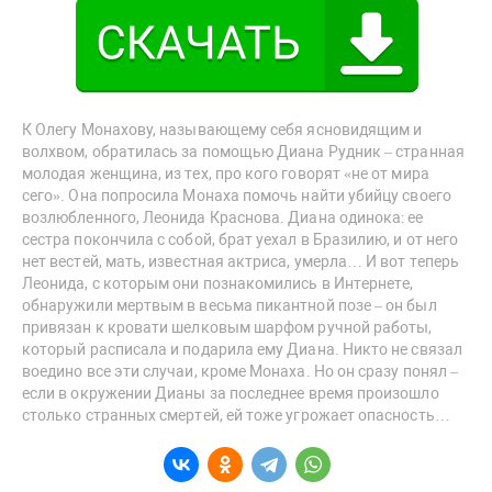
К Олегу Монахову, называющему себя ясновидящим и
волхвом, обратилась за помощью Диана Рудник – странная
молодая женщина, из тех, про кого говорят «не от мира
сего». Она попросила Монаха помочь найти убийцу своего
возлюбленного, Леонида Краснова. Диана одинока: ее
сестра покончила с собой, брат уехал в Бразилию, и от него
нет вестей, мать, известная актриса, умерла… И вот теперь
Леонида, с которым они познакомились в Интернете,
обнаружили мертвым в весьма пикантной позе – он был
привязан к кровати шелковым шарфом ручной работы,
который расписала и подарила ему Диана. Никто не связал
воедино все эти случаи, кроме Монаха. Но он сразу понял –
если в окружении Дианы за последнее время произошло
столько странных смертей, ей тоже угрожает опасность…