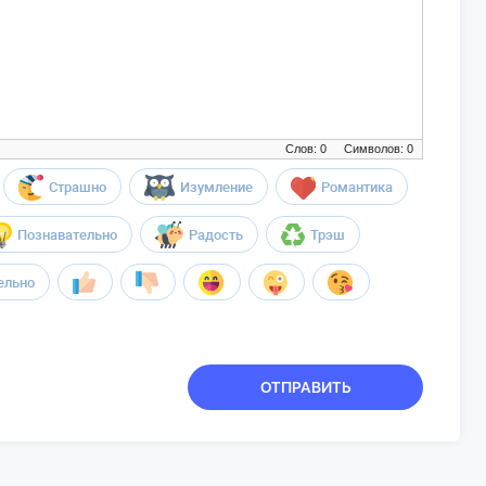
Слов: 0
Символов: 0
Страшно
Изумление
Романтика
Познавательно
Радость
Трэш
ельно
ОТПРАВИТЬ