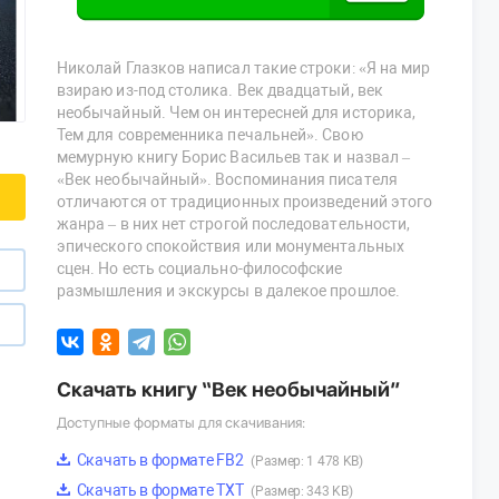
Николай Глазков написал такие строки: «Я на мир
взираю из-под столика. Век двадцатый, век
необычайный. Чем он интересней для историка,
Тем для современника печальней». Свою
мемурную книгу Борис Васильев так и назвал –
«Век необычайный». Воспоминания писателя
отличаются от традиционных произведений этого
жанра – в них нет строгой последовательности,
эпического спокойствия или монументальных
сцен. Но есть социально-философские
размышления и экскурсы в далекое прошлое.
Скачать книгу “Век необычайный”
Доступные форматы для скачивания:
Скачать в формате FB2
(Размер: 1 478 KB)
Скачать в формате TXT
(Размер: 343 KB)