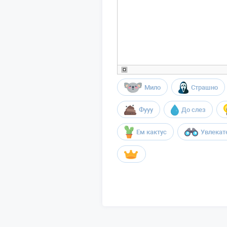
Мило
Страшно
Фууу
До слез
Ем кактус
Увлекат