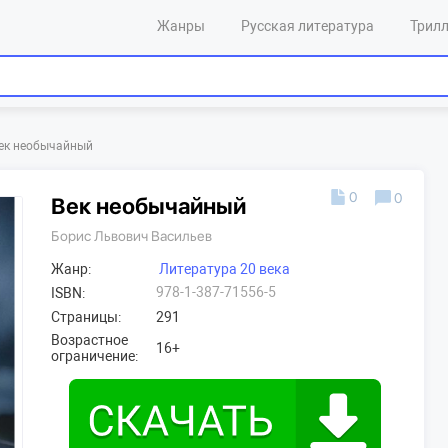
Жанры
Русская литература
Трил
ек необычайный
0
0
Век необычайный
Борис Львович Васильев
Жанр:
Литература 20 века
978-1-387-71556-5
ISBN:
Страницы:
291
Возрастное
16+
ограничение: