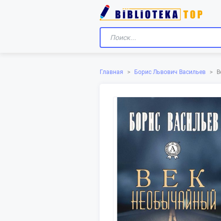
Главная
>
Борис Львович Васильев
>
В