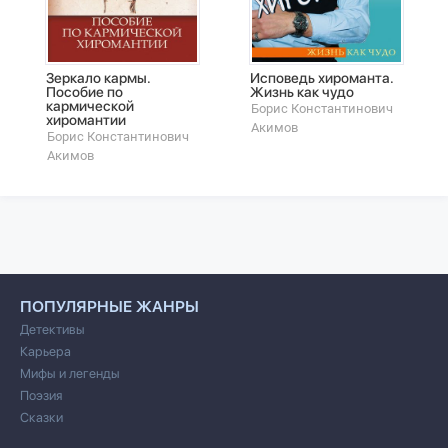
Зеркало кармы.
Исповедь хироманта.
Пособие по
Жизнь как чудо
кармической
Борис Константинович
хиромантии
Акимов
Борис Константинович
Акимов
ПОПУЛЯРНЫЕ ЖАНРЫ
Детективы
Карьера
Мифы и легенды
Поэзия
Сказки