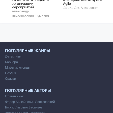
взбалтывать: Рецепты
Альтернативный путь в
организации
Agile
мероприятий
Дэвид Дж. Андерсон+
Александр
Вячеславович Шумович
ПОПУЛЯРНЫЕ ЖАНРЫ
Детективы
Карьера
Мифы и легенды
Поэзия
Сказки
ПОПУЛЯРНЫЕ АВТОРЫ
Стивен Кинг
Федор Михайлович Достоевский
Борис Львович Васильев
Антуан де Сент-Экзюпери