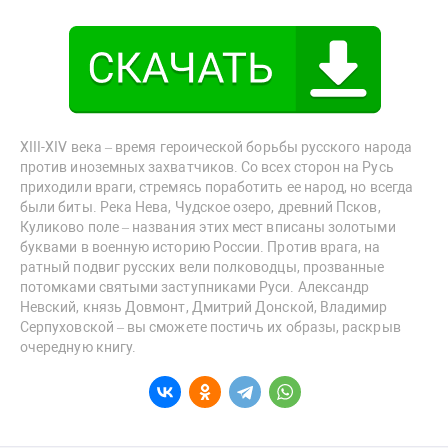
XIII-XIV века – время героической борьбы русского народа
против иноземных захватчиков. Со всех сторон на Русь
приходили враги, стремясь поработить ее народ, но всегда
были биты. Река Нева, Чудское озеро, древний Псков,
Куликово поле – названия этих мест вписаны золотыми
буквами в военную историю России. Против врага, на
ратный подвиг русских вели полководцы, прозванные
потомками святыми заступниками Руси. Александр
Невский, князь Довмонт, Дмитрий Донской, Владимир
Серпуховской – вы сможете постичь их образы, раскрыв
очередную книгу.