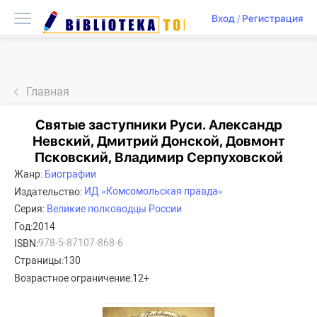
Вход
/
Регистрация
Главная
Святые заступники Руси. Александр
Невский, Дмитрий Донской, Довмонт
Псковский, Владимир Серпуховской
Жанр:
Биографии
ИД «Комсомольская правда»
Издательство:
Серия:
Великие полководцы России
Год:
2014
978-5-87107-868-6
ISBN:
Страницы:
130
Возрастное ограничение:
12+