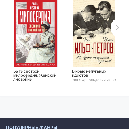
Быть сестрой
В краю непуганых
милосердия. Женский
идиотов
лик войны
Илья Арнольдович Ильф
ПОПУЛЯРНЫЕ ЖАНРЫ