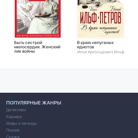
Быть сестрой
В краю непуганых
милосердия. Женский
идиотов
лик войны
Илья Арнольдович Ильф
ПОПУЛЯРНЫЕ ЖАНРЫ
Детективы
Карьера
Мифы и легенды
Поэзия
Сказки