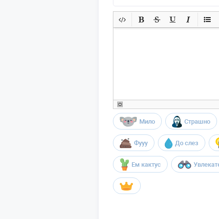
Мило
Страшно
Фууу
До слез
Ем кактус
Увлекат