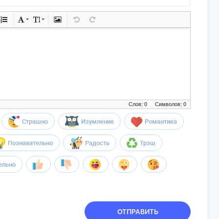
Слов: 0
Символов: 0
Страшно
Изумление
Романтика
Познавательно
Радость
Трэш
ельно
ОТПРАВИТЬ