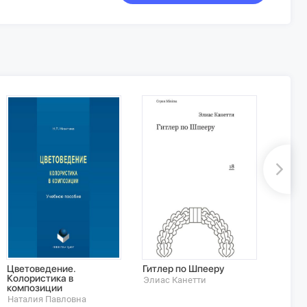
Цветоведение.
Гитлер по Шпееру
Иерог
Колористика в
Петер
Элиас Канетти
композиции
Алхим
в сим
Наталия Павловна
Петер