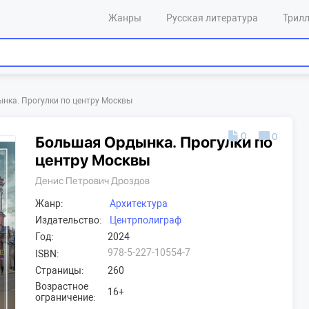
Жанры
Русская литература
Трил
нка. Прогулки по центру Москвы
0
0
Большая Ордынка. Прогулки по
центру Москвы
Денис Петрович Дроздов
Жанр:
Архитектура
Издательство:
Центрполиграф
Год:
2024
978-5-227-10554-7
ISBN:
Страницы:
260
Возрастное
16+
ограничение: