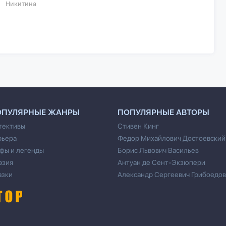
Никитина
парко
Ольга
Клеще
ОПУЛЯРНЫЕ ЖАНРЫ
ПОПУЛЯРНЫЕ АВТОРЫ
тективы
Стивен Кинг
рьера
Федор Михайлович Достоевский
фы и легенды
Борис Львович Васильев
эзия
Антуан де Сент-Экзюпери
азки
Александр Сергеевич Грибоедов