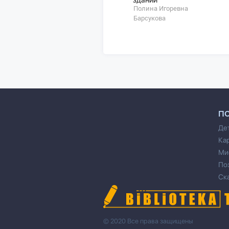
Полина Игоревна
Барсукова
П
Де
Ка
Ми
По
Ск
© 2020 Все права защищены