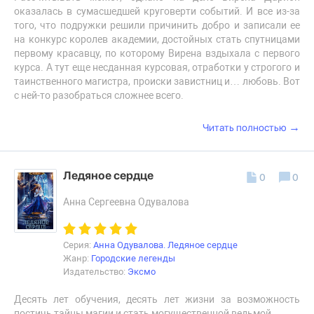
оказалась в сумасшедшей круговерти событий. И все из-за
того, что подружки решили причинить добро и записали ее
на конкурс королев академии, достойных стать спутницами
первому красавцу, по которому Вирена вздыхала с первого
курса. А тут еще несданная курсовая, отработки у строгого и
таинственного магистра, происки завистниц и… любовь. Вот
с ней-то разобраться сложнее всего.
→
Читать полностью
Ледяное сердце
0
0
Анна Сергеевна Одувалова
Серия:
Анна Одувалова. Ледяное сердце
Жанр:
Городские легенды
Издательство:
Эксмо
Десять лет обучения, десять лет жизни за возможность
постичь тайны магии и стать могущественной ведьмой.