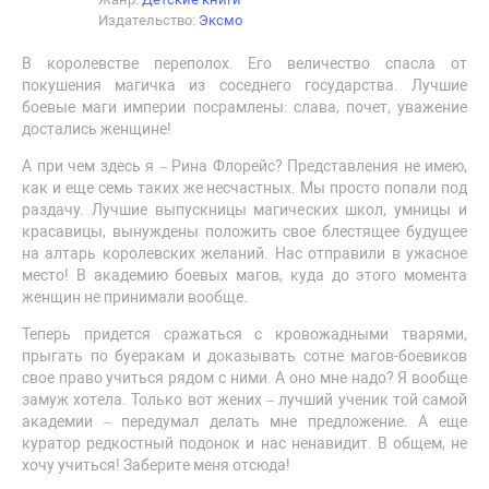
Издательство:
Эксмо
В королевстве переполох. Его величество спасла от
покушения магичка из соседнего государства. Лучшие
боевые маги империи посрамлены: слава, почет, уважение
достались женщине!
А при чем здесь я – Рина Флорейс? Представления не имею,
как и еще семь таких же несчастных. Мы просто попали под
раздачу. Лучшие выпускницы магических школ, умницы и
красавицы, вынуждены положить свое блестящее будущее
на алтарь королевских желаний. Нас отправили в ужасное
место! В академию боевых магов, куда до этого момента
женщин не принимали вообще.
Теперь придется сражаться с кровожадными тварями,
прыгать по буеракам и доказывать сотне магов-боевиков
свое право учиться рядом с ними. А оно мне надо? Я вообще
замуж хотела. Только вот жених – лучший ученик той самой
академии – передумал делать мне предложение. А еще
куратор редкостный подонок и нас ненавидит. В общем, не
хочу учиться! Заберите меня отсюда!