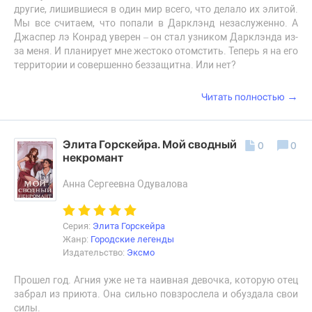
другие, лишившиеся в один мир всего, что делало их элитой.
Мы все считаем, что попали в Дарклэнд незаслуженно. А
Джаспер лэ Конрад уверен – он стал узником Дарклэнда из-
за меня. И планирует мне жестоко отомстить. Теперь я на его
территории и совершенно беззащитна. Или нет?
→
Читать полностью
Элита Горскейра. Мой сводный
0
0
некромант
Анна Сергеевна Одувалова
Серия:
Элита Горскейра
Жанр:
Городские легенды
Издательство:
Эксмо
Прошел год. Агния уже не та наивная девочка, которую отец
забрал из приюта. Она сильно повзрослела и обуздала свои
силы.