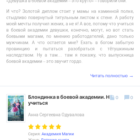
«Девушка в боевой академии – это круто» – говорили они.
И что? Золотой диплом стоит у мамы на каминной полке,
стыдливо повернутый титульным листом к стене. А работу
моей мечты получил жених, а не я! А все, потому что учиться
в боевой академии девушки, конечно, могут, но вот стать
боевыми магами, по мнению работодателей, дано только
мужчинам. А что остается мне? Ехать в богом забытую
провинцию и пытаться разобраться с тётушкиным
наследством. Ну а там… там я покажу, что выпускница
боевой академии – это звучит гордо.
→
Читать полностью
Блондинка в боевой академии. Не хочу
0
0
учиться
Анна Сергеевна Одувалова
Серия:
Академия Магии
Жанр:
Детские книги