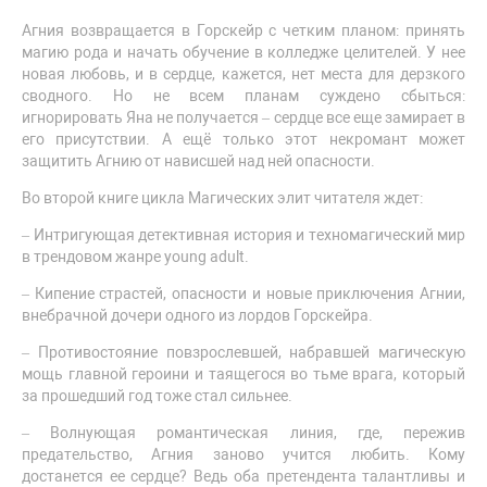
Агния возвращается в Горскейр с четким планом: принять
магию рода и начать обучение в колледже целителей. У нее
новая любовь, и в сердце, кажется, нет места для дерзкого
сводного. Но не всем планам суждено сбыться:
игнорировать Яна не получается – сердце все еще замирает в
его присутствии. А ещё только этот некромант может
защитить Агнию от нависшей над ней опасности.
Во второй книге цикла Магических элит читателя ждет:
– Интригующая детективная история и техномагический мир
в трендовом жанре young adult.
– Кипение страстей, опасности и новые приключения Агнии,
внебрачной дочери одного из лордов Горскейра.
– Противостояние повзрослевшей, набравшей магическую
мощь главной героини и таящегося во тьме врага, который
за прошедший год тоже стал сильнее.
– Волнующая романтическая линия, где, пережив
предательство, Агния заново учится любить. Кому
достанется ее сердце? Ведь оба претендента талантливы и