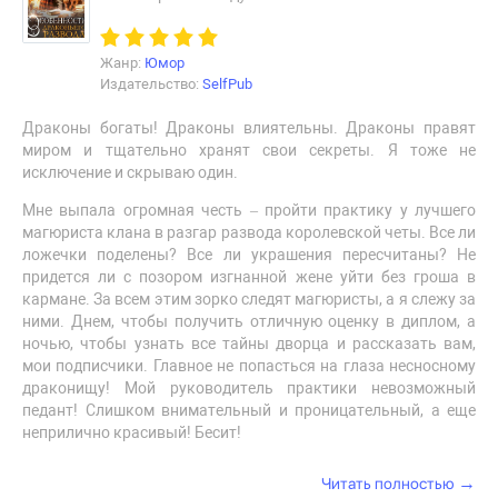
Жанр:
Юмор
Издательство:
SelfPub
Драконы богаты! Драконы влиятельны. Драконы правят
миром и тщательно хранят свои секреты. Я тоже не
исключение и скрываю один.
Мне выпала огромная честь – пройти практику у лучшего
магюриста клана в разгар развода королевской четы. Все ли
ложечки поделены? Все ли украшения пересчитаны? Не
придется ли с позором изгнанной жене уйти без гроша в
кармане. За всем этим зорко следят магюристы, а я слежу за
ними. Днем, чтобы получить отличную оценку в диплом, а
ночью, чтобы узнать все тайны дворца и рассказать вам,
мои подписчики. Главное не попасться на глаза несносному
драконищу! Мой руководитель практики невозможный
педант! Слишком внимательный и проницательный, а еще
неприлично красивый! Бесит!
→
Читать полностью