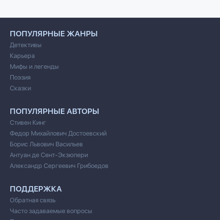
ПОПУЛЯРНЫЕ ЖАНРЫ
Детективы
Карьера
Мифы и легенды
Поэзия
Сказки
ПОПУЛЯРНЫЕ АВТОРЫ
Стивен Кинг
Федор Михайлович Достоевский
Борис Львович Васильев
Антуан де Сент-Экзюпери
Александр Сергеевич Грибоедов
ПОДДЕРЖКА
Обратная связь
Часто задаваемые вопросы