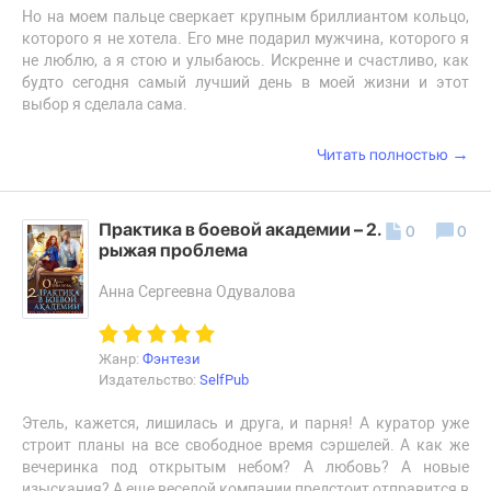
Но на моем пальце сверкает крупным бриллиантом кольцо,
которого я не хотела. Его мне подарил мужчина, которого я
не люблю, а я стою и улыбаюсь. Искренне и счастливо, как
будто сегодня самый лучший день в моей жизни и этот
выбор я сделала сама.
→
Читать полностью
Практика в боевой академии – 2. Его
0
0
рыжая проблема
Анна Сергеевна Одувалова
Жанр:
Фэнтези
Издательство:
SelfPub
Этель, кажется, лишилась и друга, и парня! А куратор уже
строит планы на все свободное время сэршелей. А как же
вечеринка под открытым небом? А любовь? А новые
изыскания? А еще веселой компании предстоит отправится в