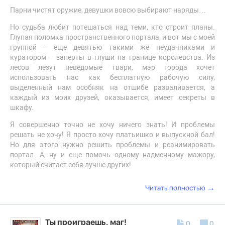
Парни чистят оружие, девушки вовсю выбирают наряды…
Но судьба любит потешаться над теми, кто строит планы.
Глупая поломка пространственного портала, и вот мы с моей
группой – еще девятью такими же неудачниками и
куратором – заперты в глуши на границе королевства. Из
лесов лезут неведомые твари, мэр города хочет
использовать нас как бесплатную рабочую силу,
выделенный нам особняк на отшибе разваливается, а
каждый из моих друзей, оказывается, имеет секреты в
шкафу.
Я совершенно точно не хочу ничего знать! И проблемы
решать не хочу! Я просто хочу платьишко и выпускной бал!
Но для этого нужно решить проблемы и реанимировать
портал. А, ну и еще помочь одному надменному мажору,
который считает себя лучше других!
→
Читать полностью
Ты проиграешь, маг!
0
0