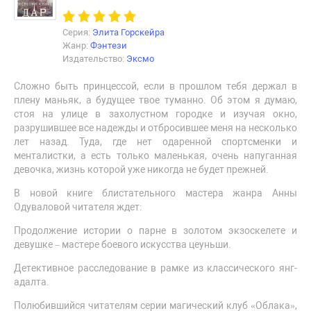
Серия:
Элита Горскейра
Жанр:
Фэнтези
Издательство:
Эксмо
Сложно быть принцессой, если в прошлом тебя держал в
плену маньяк, а будущее твое туманно. Об этом я думаю,
стоя на улице в захолустном городке и изучая окно,
разрушившее все надежды и отбросившее меня на несколько
лет назад. Туда, где нет одаренной спортсменки и
менталистки, а есть только маленькая, очень напуганная
девочка, жизнь которой уже никогда не будет прежней.
В новой книге блистательного мастера жанра Анны
Одуваловой читателя ждет:
Продолжение истории о парне в золотом экзоскелете и
девушке – мастере боевого искусства цеуньши.
Детективное расследование в рамке из классического янг-
адалта.
Полюбившийся читателям серии магический клуб «Облака»,