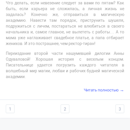
Что делать, если невезение следует за вами по пятам? Как
быть, если карьера не сложилась, а личная жизнь не
задалась? Конечно же, отправиться в магическую
академию. Навести там порядок, приструнить шушеля,
подружиться с личем, постараться не влюбиться в своего
начальника и, самое главное, не вылететь с работы… А то
мама уже наглаживает свадебное платье, а папа отбирает
женихов. И это пострашнее, чем ректор-тиран!
Переиздание второй части нашумевшей дилогии Анны
Одуваловой! Хорошая история с веселым концом.
Писательнице удается погрузить каждого читателя в
волшебный мир магии, любви и рабочих будней магической
академии.
→
Читать полностью
1
2
3