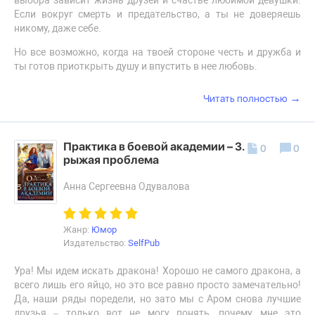
выбора зависит жизнь друзей и счастье любимой девушки.
Если вокруг смерть и предательство, а ты не доверяешь
никому, даже себе.
Но все возможно, когда на твоей стороне честь и дружба и
ты готов приоткрыть душу и впустить в нее любовь.
→
Читать полностью
Практика в боевой академии – 3. Его
0
0
рыжая проблема
Анна Сергеевна Одувалова
Жанр:
Юмор
Издательство:
SelfPub
Ура! Мы идем искать дракона! Хорошо не самого дракона, а
всего лишь его яйцо, но это все равно просто замечательно!
Да, наши ряды поредели, но зато мы с Аром снова лучшие
друзья – только вот не могу понять, почему мне это