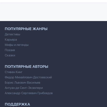
ПОПУЛЯРНЫЕ ЖАНРЫ
Детективы
Карьера
Мифы и легенды
Поэзия
Сказки
ПОПУЛЯРНЫЕ АВТОРЫ
Стивен Кинг
Федор Михайлович Достоевский
Борис Львович Васильев
Антуан де Сент-Экзюпери
Александр Сергеевич Грибоедов
ПОДДЕРЖКА