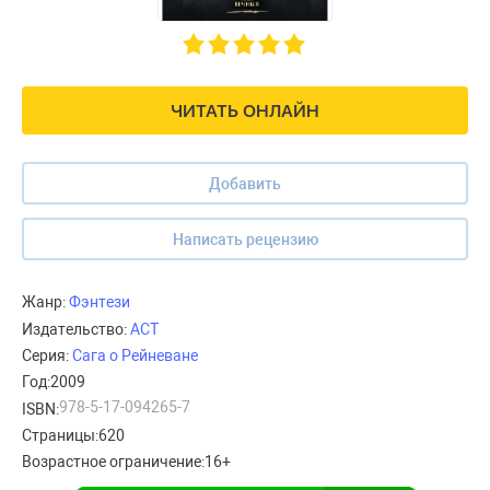
ЧИТАТЬ ОНЛАЙН
Добавить
Написать рецензию
Жанр:
Фэнтези
Издательство:
АСТ
Серия:
Сага о Рейневане
Год:
2009
978-5-17-094265-7
ISBN:
Страницы:
620
Возрастное ограничение:
16+