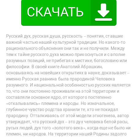
Русский дух, русская душа, русскость – понятия, ставшие
важной частью нашей культурной традиции. Но какого-то
рационального объяснения они так и не получили. Между
тем к тайне русского духа можно прикоснуться и с вполне
разумных позиций, не прибегая к мистике, богословию или
философии. В своей книге Анатолий Абрашкин,
основываясь на новейших открытиях в науке, доказывает –
именно Русская равнина была прародиной Человека
разумного. И национальной особенностью русских является
то, что они постоянно проживали на этой территории и
составляли основное ядро, от которого постепенно
«откалывались» племена и народы. Но изначальное,
глубинное чувство родства хранили те, кто не покидал
прародину. Отталкиваясь от этой модели этногенеза, автор
утверждает, что русский дух – это дух человека белой расы,
русых людей, дух того «золотого века», когда еще не было ни
племен, ни народов. На территории нашей Родины задолго