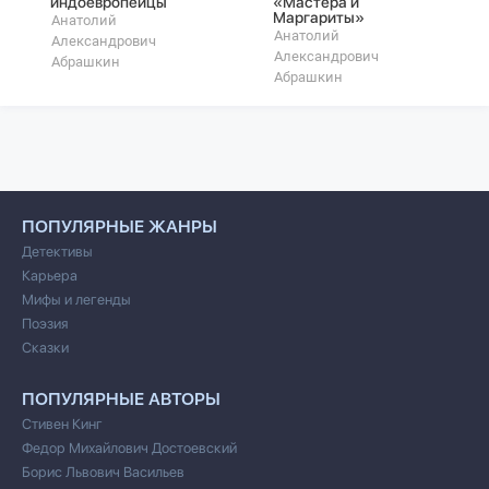
индоевропейцы
«Мастера и
Маргариты»
Анатолий
Анатолий
Александрович
Александрович
Абрашкин
Абрашкин
ПОПУЛЯРНЫЕ ЖАНРЫ
Детективы
Карьера
Мифы и легенды
Поэзия
Сказки
ПОПУЛЯРНЫЕ АВТОРЫ
Стивен Кинг
Федор Михайлович Достоевский
Борис Львович Васильев