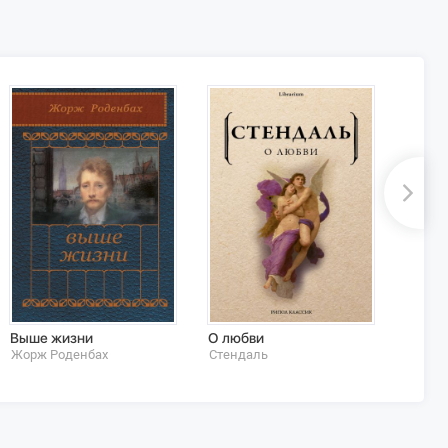
Выше жизни
О любви
Лилия
Жорж Роденбах
Стендаль
Оноре