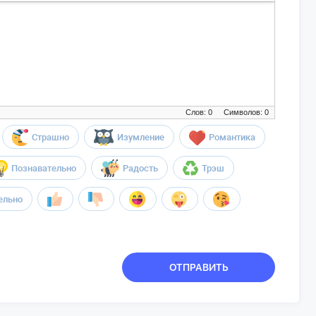
Слов: 0
Символов: 0
Страшно
Изумление
Романтика
Познавательно
Радость
Трэш
ельно
ОТПРАВИТЬ