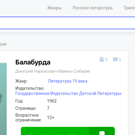
Жанры
Русская литература
Трил
урда
0
0
Балабурда
Дмитрий Наркисович Мамин-Сибиряк
Жанр:
Литература 19 века
Издательство:
Государственное Издательство Детской Литературы
Год:
1962
Страницы:
7
Возрастное
12+
ограничение: