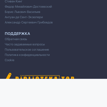
Стивен Кинг
Федор Михайлович Достоевский
Борис Львович Васильев
Антуан де Сент-Экзюпери
Александр Сергеевич Грибоедов
ПОДДЕРЖКА
Обратная связь
Часто задаваемые вопросы
Пользовательское соглашение
Политика конфиденциальности
Cookie
© 2020 Все права защищены
Cвязь для правообладателей/DMCA через форму обратной связи